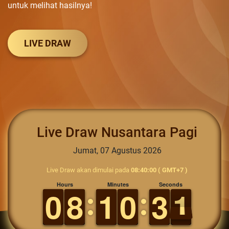
untuk melihat hasilnya!
LIVE DRAW
Live Draw Nusantara Pagi
Jumat, 07 Agustus 2026
Live Draw akan dimulai pada
08:40:00 ( GMT+7 )
Hours
Minutes
Seconds
9
9
0
0
7
7
8
8
1
1
1
1
9
9
0
0
2
2
3
3
1
0
1