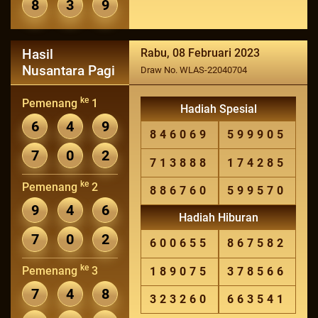
8
3
9
Hasil
Rabu, 08 Februari 2023
Nusantara Pagi
Draw No. WLAS-22040704
ke
Pemenang
1
Hadiah Spesial
6
4
9
846069
599905
7
0
2
713888
174285
ke
Pemenang
2
886760
599570
9
4
6
Hadiah Hiburan
7
0
2
600655
867582
ke
Pemenang
3
189075
378566
7
4
8
323260
663541