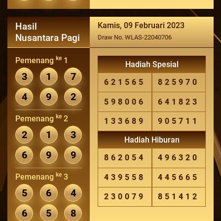
Hasil
Kamis, 09 Februari 2023
Nusantara Pagi
Draw No. WLAS-22040706
ke
Pemenang
1
Hadiah Spesial
3
1
7
621565
825970
4
9
2
598006
641823
ke
Pemenang
2
133689
905711
2
1
3
Hadiah Hiburan
6
9
9
862054
496320
ke
Pemenang
3
439558
445665
5
6
4
230079
851412
6
5
8