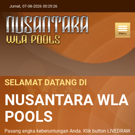
Jumat,
07-08-2026
00:29:26
Menu
SELAMAT DATANG DI
NUSANTARA WLA
POOLS
Pasang angka keberuntungan Anda. Klik button LIVEDRAW