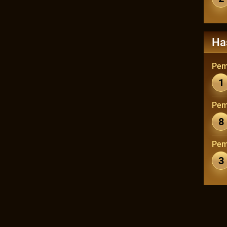
Ha
Pe
1
Pe
8
Pe
3