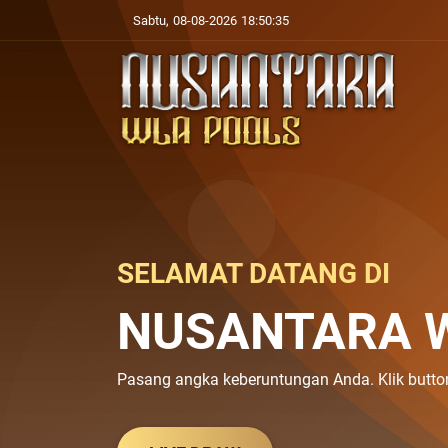
Sabtu,
08-08-2026
18:50:36
SELAMAT DATANG DI
NUSANTARA 
Pasang angka keberuntungan Anda. Klik butto