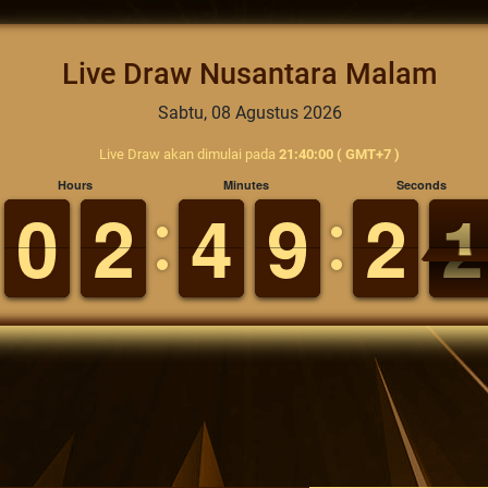
Live Draw Nusantara Malam
Sabtu, 08 Agustus 2026
Live Draw akan dimulai pada
21:40:00 ( GMT+7 )
Hours
Minutes
Seconds
9
9
0
0
1
1
2
2
3
3
4
4
8
8
9
9
1
1
2
2
1
0