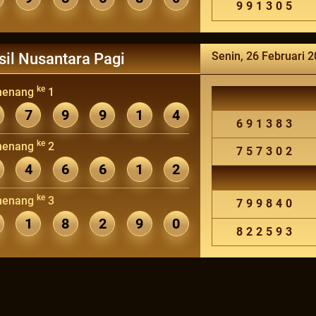
991305
sil Nusantara Pagi
Senin, 26 Februari 
ke
menang
1
7
9
9
1
4
691383
ke
menang
2
757302
4
6
6
1
2
ke
menang
3
799840
1
8
2
9
0
822593