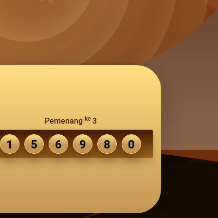
ke
Pemenang
3
1
5
6
9
8
0