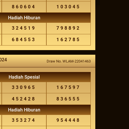
860604
103045
Hadiah Hiburan
324519
798892
684553
162785
2024
Draw No. WLAM-22041463
Hadiah Spesial
330965
167597
452428
836555
Hadiah Hiburan
353274
954448