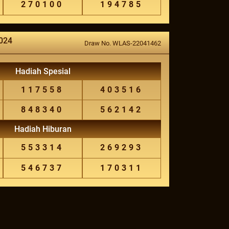
270100
194785
2024
Draw No. WLAS-22041462
Hadiah Spesial
117558
403516
848340
562142
Hadiah Hiburan
553314
269293
546737
170311