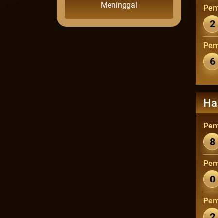
Meninggal
Pe
2
Pe
6
Ha
Pe
8
Pe
0
Pe
2