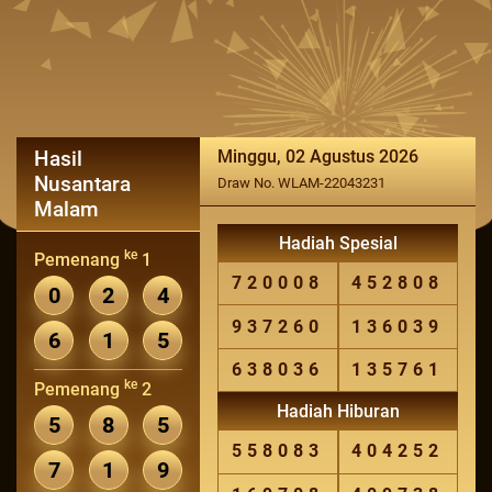
Hasil
Minggu, 02 Agustus 2026
Nusantara
Draw No. WLAM-22043231
Malam
Hadiah Spesial
ke
Pemenang
1
720008
452808
0
2
4
937260
136039
6
1
5
638036
135761
ke
Pemenang
2
Hadiah Hiburan
5
8
5
558083
404252
7
1
9