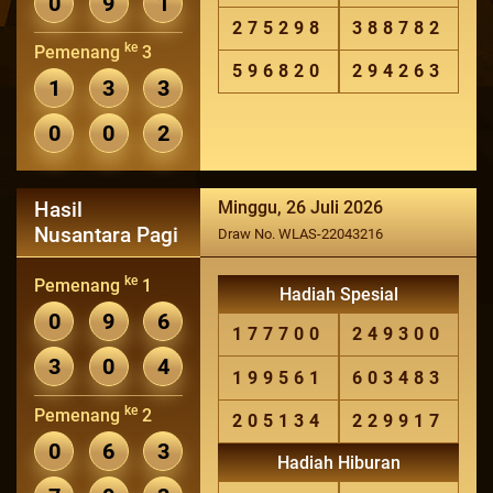
0
9
1
275298
388782
ke
Pemenang
3
596820
294263
1
3
3
0
0
2
Hasil
Minggu, 26 Juli 2026
Nusantara Pagi
Draw No. WLAS-22043216
ke
Pemenang
1
Hadiah Spesial
0
9
6
177700
249300
3
0
4
199561
603483
ke
Pemenang
2
205134
229917
0
6
3
Hadiah Hiburan