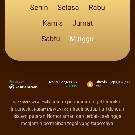
Senin
Selasa
Rabu
Kamis
Jumat
Sabtu
Minggu
Powered by
Ethereum
Rp34,127,613.57
Bitcoin
Rp1,156,908,509.16
1.13%
1.18%
ETH
BTC
adalah permainan togel terbaik di
Nusantara WLA Pools
indonesia.
hadir setiap hari dengan
Nusantara WLA Pools
sistem putaran Nomor aman dan terbaik, sehingga
menjamin permainan togel yang terpercaya.