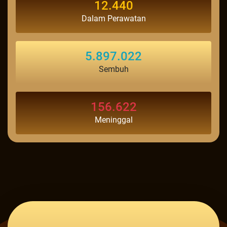
12.440
Dalam Perawatan
5.897.022
Sembuh
156.622
Meninggal