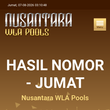
Jumat,
07-08-2026
03:10:49
Menu
HASIL NOMOR
- JUMAT
Nusantara WLA Pools