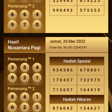
329943
875223
ke
Pemenang
3
990492
575353
6
6
4
9
7
0
Hasil
Jumat, 20 Mei 2022
Nusantara Pagi
Draw No. WLAS-22040181
ke
Pemenang
1
Hadiah Spesial
3
5
4
934386
670801
9
2
1
170437
732979
ke
Pemenang
2
712657
164419
8
4
1
Hadiah Hiburan
6
2
5
876042
134627