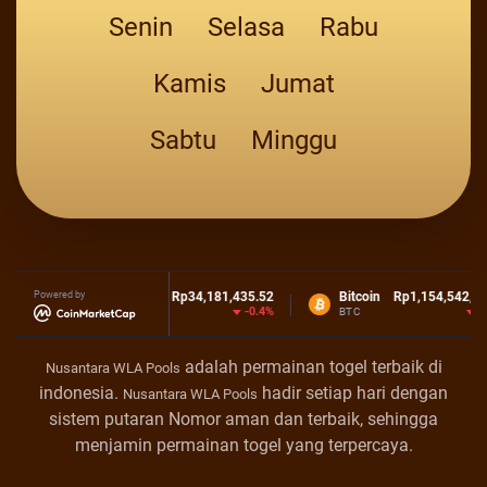
Senin
Selasa
Rabu
Kamis
Jumat
Sabtu
Minggu
Powered by
Ethereum
Rp34,181,435.52
Bitcoin
Rp1,154,542,619.36
-0.4%
-0.51%
ETH
BTC
adalah permainan togel terbaik di
Nusantara WLA Pools
indonesia.
hadir setiap hari dengan
Nusantara WLA Pools
sistem putaran Nomor aman dan terbaik, sehingga
menjamin permainan togel yang terpercaya.