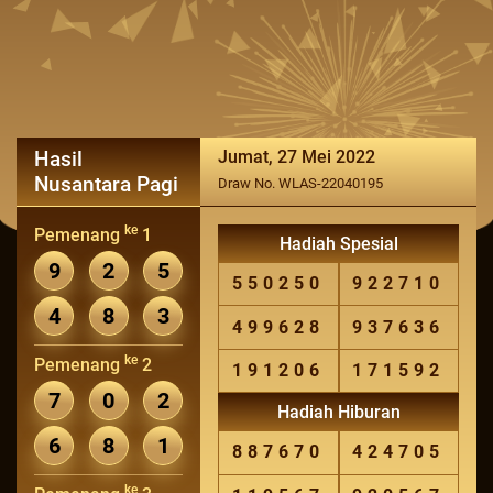
Hasil
Jumat, 27 Mei 2022
Nusantara Pagi
Draw No. WLAS-22040195
ke
Pemenang
1
Hadiah Spesial
9
2
5
550250
922710
4
8
3
499628
937636
ke
Pemenang
2
191206
171592
7
0
2
Hadiah Hiburan
6
8
1
887670
424705
ke