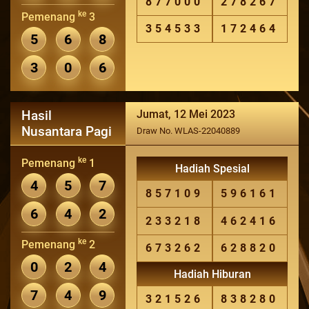
877000
278267
ke
Pemenang
3
354533
172464
5
6
8
3
0
6
Hasil
Jumat, 12 Mei 2023
Nusantara Pagi
Draw No. WLAS-22040889
ke
Pemenang
1
Hadiah Spesial
4
5
7
857109
596161
6
4
2
233218
462416
ke
Pemenang
2
673262
628820
0
2
4
Hadiah Hiburan
7
4
9
321526
838280