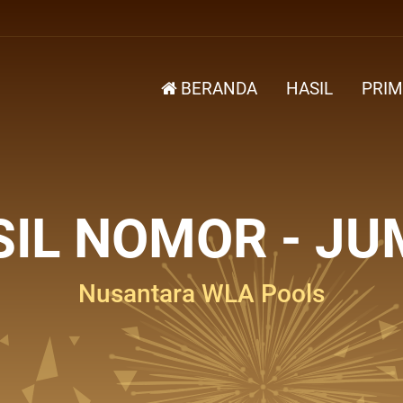
BERANDA
HASIL
PRI
SIL NOMOR - JU
Nusantara WLA Pools