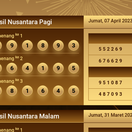
sil Nusantara Pagi
Jumat, 07 April 202
ke
menang
1
9
1
8
9
3
552269
ke
menang
2
676629
6
4
1
9
5
ke
menang
3
951087
8
1
6
4
5
487093
sil Nusantara Malam
Jumat, 31 Maret 20
ke
menang
1