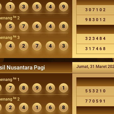
1
3
5
4
9
307102
ke
menang
2
983012
5
7
6
4
8
ke
menang
3
323484
4
2
7
4
3
317468
sil Nusantara Pagi
Jumat, 31 Maret 20
ke
menang
1
7
8
9
6
1
553210
ke
menang
2
770591
2
4
1
6
8