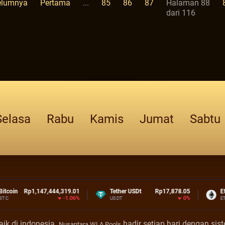
elumnya
Pertama
...
85
86
87
Halaman 88
dari 116
Selasa
Rabu
Kamis
Jumat
Sabtu
p1,147,444,319.01
Tether USDt
Rp17,878.05
Ethereum
-1.06%
0%
USDT
ETH
ik di indonesia.
hadir setiap hari dengan si
Nusantara WLA Pools