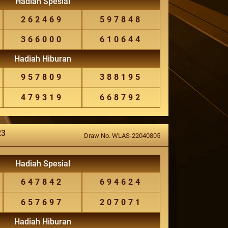
Hadiah Spesial
262469
597848
366000
610644
Hadiah Hiburan
957809
388195
479319
668792
23
Draw No. WLAS-22040805
Hadiah Spesial
647842
694624
657697
207071
Hadiah Hiburan