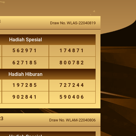
3
Draw No. WLAS-22040819
Hadiah Spesial
562971
174871
627185
800782
Hadiah Hiburan
197285
727244
902841
590406
23
Draw No. WLAM-22040806