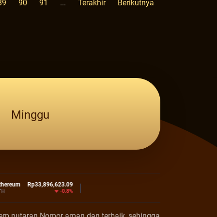
89
90
91
...
Terakhir
Berikutnya
Minggu
Rp33,896,623.09
-0.8%
stem putaran Nomor aman dan terbaik, sehingga